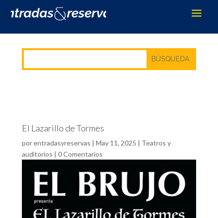
El Lazarillo de Tormes
por
entradasyreservas
|
May 11, 2025
|
Teatros y
auditorios
|
0 Comentarios