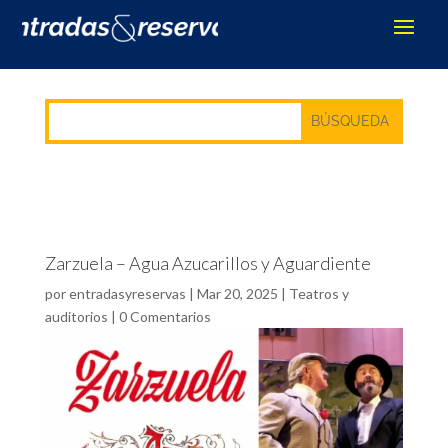
Zarzuela – Agua Azucarillos y Aguardiente
por
entradasyreservas
|
Mar 20, 2025
|
Teatros y
auditorios
|
0 Comentarios